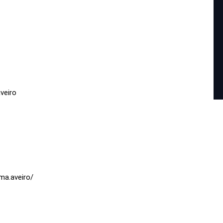
veiro
ma.aveiro/